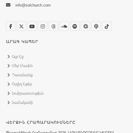
info@solchurch.com
ԱՐԱԳ ԿԱՊԵՐ
Այբ Էջ
Մեր Մասին
Դաւանանք
Ուղիղ Եթեր
Նուիրատուութիւն
Նամականի
ՎԵՐՋԻՆ ՀՐԱՊԱՐԱԿՈՒՄՆԵՐԸ
Պատանեկան Համագումար 2026. ԱՌԱՋՆՈՐԴՆԵՐ ԿԵՐՏԵԼ