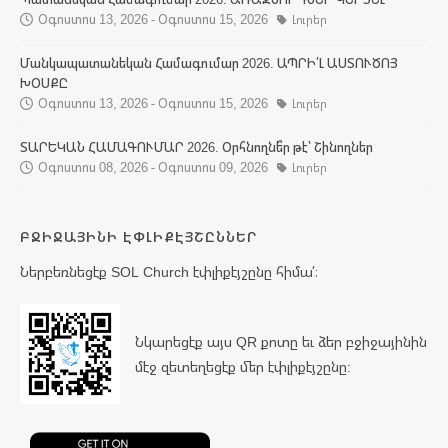
Օգոստոս 13, 2026 - Օգոստոս 15, 2026
Լուրեր
Մանկապատանեկան Համագումար 2026. ԱՊՐԻ՛Լ ԱՍՏՈՒԾՈՅ
ԽՕՍՔԸ
Օգոստոս 13, 2026 - Օգոստոս 15, 2026
Լուրեր
ՏԱՐԵԿԱՆ ՀԱՄԱԳՈՒՄԱՐ 2026. Օրհնողնե՞ր թէ՝ Շինողներ
Օգոստոս 08, 2026 - Օգոստոս 09, 2026
Լուրեր
ԲՋԻՋԱՅԻՆԻ ԷՓԼԻՔԷՅՇԸՆՆԵՐ
Ներբեռնեցէք SOL Church էփլիքէյշընը հիմա՛։
Նկարեցէք այս QR քոտը եւ ձեր բջիջայինին
մէջ զետեղեցէք մեր էփլիքէյշընը: