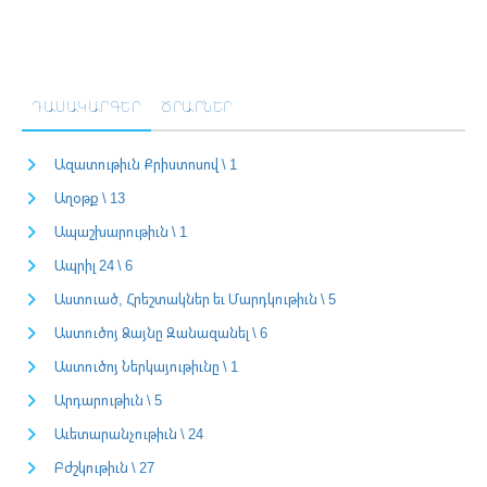
ԴԱՍԱԿԱՐԳԵՐ
ԾՐԱՐՆԵՐ
Ազատութիւն Քրիստոսով \ 1
Աղօթք \ 13
Ապաշխարութիւն \ 1
Ապրիլ 24 \ 6
Աստուած, Հրեշտակներ եւ Մարդկութիւն \ 5
Աստուծոյ Ձայնը Զանազանել \ 6
Աստուծոյ Ներկայութիւնը \ 1
Արդարութիւն \ 5
Աւետարանչութիւն \ 24
Բժշկութիւն \ 27