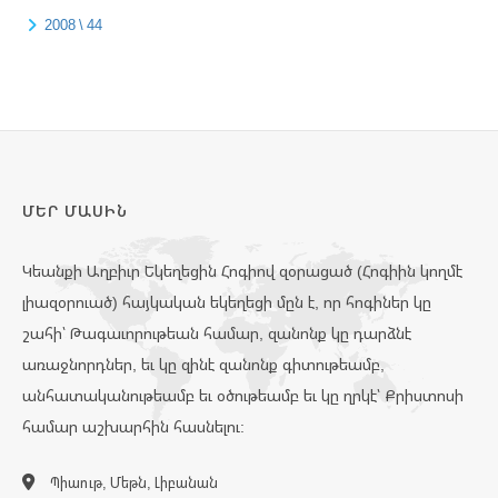
2008 \ 44
ՄԵՐ ՄԱՍԻՆ
Կեանքի Աղբիւր Եկեղեցին Հոգիով զօրացած (Հոգիին կողմէ
լիազօրուած) հայկական եկեղեցի մըն է, որ հոգիներ կը
շահի՝ Թագաւորութեան համար, զանոնք կը դարձնէ
առաջնորդներ, եւ կը զինէ զանոնք գիտութեամբ,
անհատականութեամբ եւ օծութեամբ եւ կը ղրկէ՝ Քրիստոսի
համար աշխարհին հասնելու:
Պիաութ, Մեթն, Լիբանան