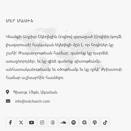
ՄԵՐ ՄԱՍԻՆ
Կեանքի Աղբիւր Եկեղեցին Հոգիով զօրացած (Հոգիին կողմէ
լիազօրուած) հայկական եկեղեցի մըն է, որ հոգիներ կը
շահի՝ Թագաւորութեան համար, զանոնք կը դարձնէ
առաջնորդներ, եւ կը զինէ զանոնք գիտութեամբ,
անհատականութեամբ եւ օծութեամբ եւ կը ղրկէ՝ Քրիստոսի
համար աշխարհին հասնելու:
Պիաութ, Մեթն, Լիբանան
info@solchurch.com