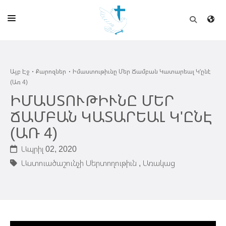
ԱՅԲ ԷՋ
Այբ Էջ
Քարոզներ
Իմաստութիւնը Մեր Ճամբան Կատարեալ Կ'ընէ
ԵԿԵՂԵՑԻ
(Առ 4)
ՈՒՂԻՂ
ԻՄԱՍՏՈՒԹԻՒՆԸ ՄԵՐ
ՃԱՄԲԱՆ ԿԱՏԱՐԵԱԼ Կ'ԸՆԷ
ԴՊՐՈՑ
(ԱՌ 4)
ՀՐԱՊԱՐԱԿՈՒՄՆԵՐ
Ապրիլ 02, 2020
ՆՈՒԻՐԱՏՈՒՈՒԹԻՒՆ
Աստուածաշունչի Սերտողութիւն ,
Առակաց
ԾՐԱԳԻՐՆԵՐ ԵՒ ՓՈՏՔԱՍԹՆԵՐ
ՇԻՆԱՐԱՐՈՒԹԻՒՆ
ՆԱՄԱԿԱՆԻ