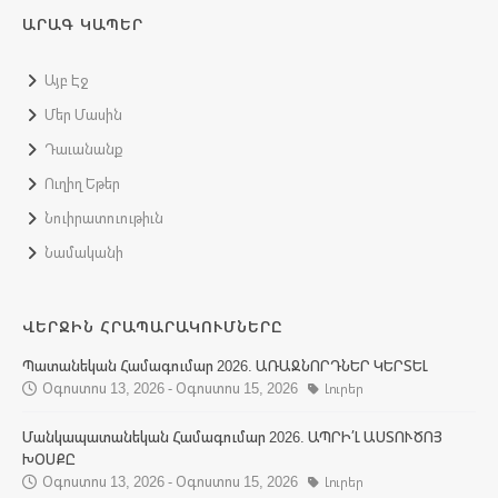
ԱՐԱԳ ԿԱՊԵՐ
Այբ Էջ
Մեր Մասին
Դաւանանք
Ուղիղ Եթեր
Նուիրատուութիւն
Նամականի
ՎԵՐՋԻՆ ՀՐԱՊԱՐԱԿՈՒՄՆԵՐԸ
Պատանեկան Համագումար 2026. ԱՌԱՋՆՈՐԴՆԵՐ ԿԵՐՏԵԼ
Օգոստոս 13, 2026 - Օգոստոս 15, 2026
Լուրեր
Մանկապատանեկան Համագումար 2026. ԱՊՐԻ՛Լ ԱՍՏՈՒԾՈՅ
ԽՕՍՔԸ
Օգոստոս 13, 2026 - Օգոստոս 15, 2026
Լուրեր