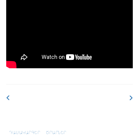
ԴԱՍԱԿԱՐԳԵՐ
ԾՐԱՐՆԵՐ