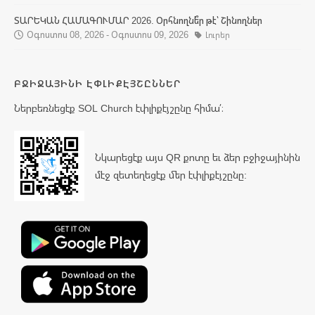
ՏԱՐԵԿԱՆ ՀԱՄԱԳՈՒՄԱՐ 2026. Օրհնողնե՞ր թէ՝ Շինողներ
Օգոստոս 08, 2026 - Օգոստոս 09, 2026
Լուրեր
ԲՋԻՋԱՅԻՆԻ ԷՓԼԻՔԷՅՇԸՆՆԵՐ
Ներբեռնեցէք SOL Church էփլիքէյշընը հիմա՛։
Նկարեցէք այս QR քոտը եւ ձեր բջիջայինին
մէջ զետեղեցէք մեր էփլիքէյշընը: