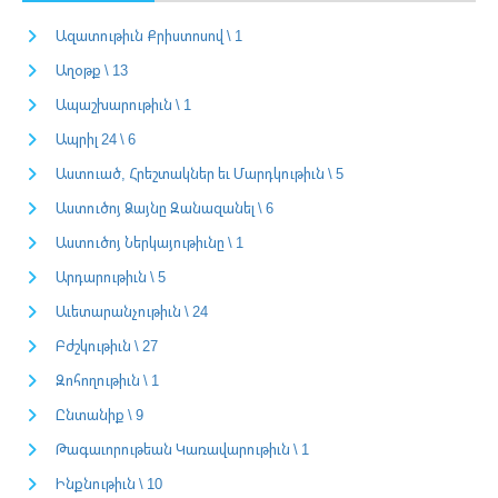
Ազատութիւն Քրիստոսով \ 1
Աղօթք \ 13
Ապաշխարութիւն \ 1
Ապրիլ 24 \ 6
Աստուած, Հրեշտակներ եւ Մարդկութիւն \ 5
Աստուծոյ Ձայնը Զանազանել \ 6
Աստուծոյ Ներկայութիւնը \ 1
Արդարութիւն \ 5
Աւետարանչութիւն \ 24
Բժշկութիւն \ 27
Զոհողութիւն \ 1
Ընտանիք \ 9
Թագաւորութեան Կառավարութիւն \ 1
Ինքնութիւն \ 10