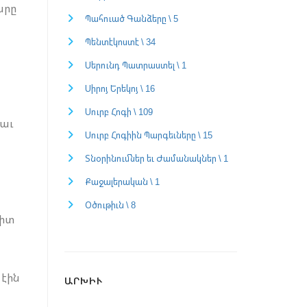
արը
Պահուած Գանձերը \ 5
Պենտէկոստէ \ 34
Սերունդ Պատրաստել \ 1
Սիրոյ Երեկոյ \ 16
Սուրբ Հոգի \ 109
նաւ
Սուրբ Հոգիին Պարգեւները \ 15
Տնօրինումներ եւ Ժամանակներ \ 1
Քաջալերական \ 1
Օծութիւն \ 8
րիտ
 էին
ԱՐԽԻՒ