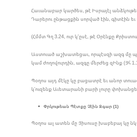
Հաւանաբար կարծես, թէ Իսրայէլ անձկութե
Դարերու ընթացքին սորված էին, գիտէին եւ
(Հմմտ Գղ 3.24, ուր կ’ըսէ, թէ Օրէնքը Քր
Աստուած աշխատեցաւ, որպէսզի ազգ մը պա
կամ ժողովուրդին, ազգը մերժեց զԻնք (Յհ 1.1
Պօղոս այդ մէկը կը բացատրէ եւ անոր տուա
կ'ուզենք Աւետարանի բարի լուրը փոխանցել
Փրկութեան Պէտքը Չէին Զգար (1)
Պօղոս ալ ատեն մը Յիսուսը խաբեբայ կը ն