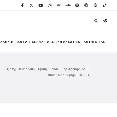
ՐՆԵՐ ԵՒ ՓՈՏՔԱՍԹՆԵՐ
ՇԻՆԱՐԱՐՈՒԹԻՒՆ
ՆԱՄԱԿԱՆԻ
Այբ Էջ
Քարոզներ
Սխալ Ըմբռնումներ Արդարութեան
Մասին (Հռոմայեցիս 10.1-21)