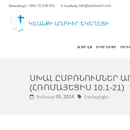
Հեռաձայն: +961 70 238 651
Ե-Նամակ: info@solchurch.com
ԿԵԱՆՔԻ ԱՂԲԻՒՐ ԵԿԵՂԵՑԻ
ԱՅԲ ԷՋ
ԵԿԵՂԵՑԻ
ՈՒՂ
ՍԽԱԼ ԸՄԲՌՆՈՒՄՆԵՐ Ա
(ՀՌՈՄԱՅԵՑԻՍ 10.1-21)
Յունուար 05, 2014
Հռոմայեցիս