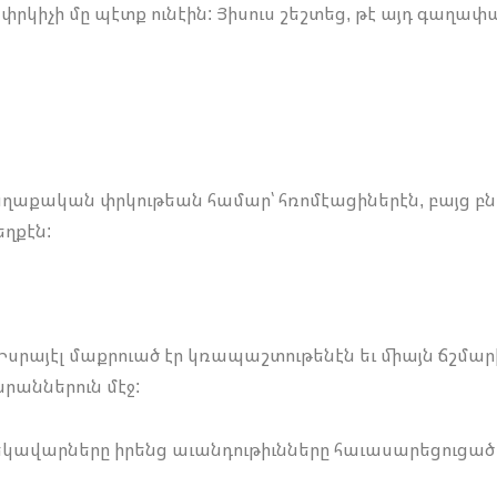
 փրկիչի մը պէտք ունէին: Յիսուս շեշտեց, թէ այդ գաղափ
քաղաքական փրկութեան համար՝ հռոմէացիներէն, բայց բ
եղքէն:
Իսրայէլ մաքրուած էր կռապաշտութենէն եւ միայն ճշմա
րաններուն մէջ:
կավարները իրենց աւանդութիւնները հաւասարեցուցած