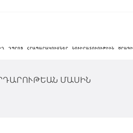
ԻՂ
ԴՊՐՈՑ
ՀՐԱՊԱՐԱԿՈՒՄՆԵՐ
ՆՈՒԻՐԱՏՈՒՈՒԹԻՒՆ
ԾՐԱԳԻ
ՐԴԱՐՈՒԹԵԱՆ ՄԱՍԻՆ