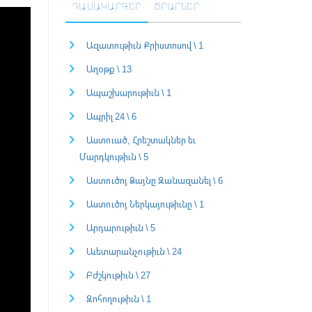
ԴԱՍԱԿԱՐԳԵՐ
ԾՐԱՐՆԵՐ
Ազատութիւն Քրիստոսով \ 1
Աղօթք \ 13
Ապաշխարութիւն \ 1
Ապրիլ 24 \ 6
Աստուած, Հրեշտակներ եւ
Մարդկութիւն \ 5
Աստուծոյ Ձայնը Զանազանել \ 6
Աստուծոյ Ներկայութիւնը \ 1
Արդարութիւն \ 5
Աւետարանչութիւն \ 24
Բժշկութիւն \ 27
Զոհողութիւն \ 1