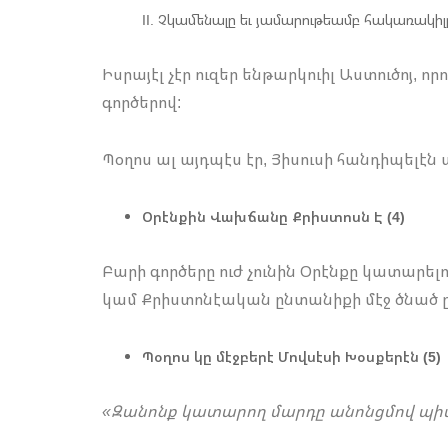
Չկամենալը եւ յամարութեամբ հակառակիլ
Իսրայէլ չէր ուզեր ենթարկուիլ Աստուծոյ, 
գործերով:
Պօղոս ալ այդպէս էր, Յիսուսի հանդիպելէն ա
Օրէնքին Վախճանը Քրիստոսն Է (4)
Բարի գործերը ուժ չունին Օրէնքը կատարելո
կամ Քրիստոնէական ընտանիքի մէջ ծնած ըլ
Պօղոս կը մէջբերէ Մովսէսի Խօսքերէն (5)
«Զանոնք կատարող մարդը անոնցմով պի