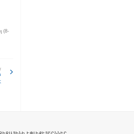
 (8-
Մ
ս
է
ՋԻՋԱՅԻՆԻ ԷՓԼԻՔԷՅՇԸՆՆԵՐ