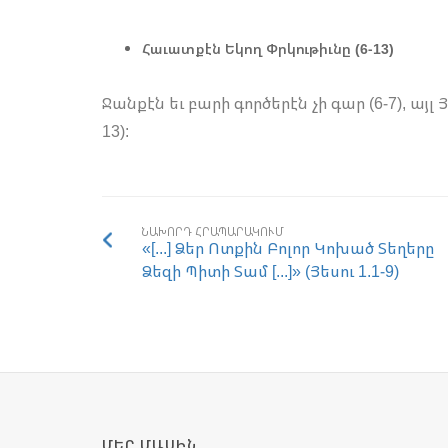
Հաւատքէն Եկող Փրկութիւնը (6-13)
Ջանքէն եւ բարի գործերէն չի գար (6-7), այլ
13):
ՆԱԽՈՐԴ ՀՐԱՊԱՐԱԿՈՒՄ
«[...] Ձեր Ոտքին Բոլոր Կոխած Տեղերը
Ձեզի Պիտի Տամ [...]» (Յեսու 1.1-9)
ՄԵՐ ՄԱՍԻՆ