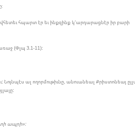
ը:
որովհետեւ հպարտ էր եւ ինքզինք կ’արդարացնէր իր բարի
ռաջ (Փլպ 3.1-11):
ւ: Նոյնպէս ալ ողորմութիւնը, անուանեալ Քրիստոնեայ ըլլ
լալը:
տի ապրի»: