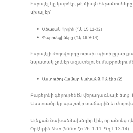
Իսրայէլ կը կարծէր, թէ միայն հեթանոսները
սխալ էր՝
Անառակ Որդին (Ղկ 15.11-32)
Փարիսեցիները (Ղկ 18.9-14)
Իսրայէլի ժողովուրդը ուրախ պիտի ըլլար 
նպատակ չունէր ազատելու եւ մաքրուելու մ
Աստուծոյ Համար Նախանձ Ունէին (2)
Բաբելոնի գերութենէն վերադառնալէ ետք, 
Աստուածը կը պաշտէր տաճարին եւ ժողովա
Այնքան նախանձախնդիր էին, որ անոնց ղե
Օրէնքին հետ (հմմտ Հռ 26. 1-11: Գղ 1.13-14):