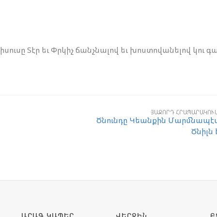
 Յիսուսը Տէր եւ Փրկիչ ճանչնալով եւ խոստովանելով կու գայ
ՅԱՋՈՐԴ ՀՐԱՊԱՐԱԿՈՒ
Ծնունդը Կեանքին Մարմնապէ
Ծնիլն 
ԱՐԱԳ ԿԱՊԵՐ
ՎԵՐՋԻՆ
Բ