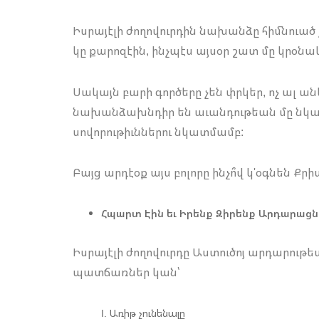
Իսրայէլի ժողովուրդին նախանձը հիմնուած 
կը քարոզէին, ինչպէս այսօր շատ մը կրօնա
Սակայն բարի գործերը չեն փրկեր, ոչ ալ անկ
նախանձախնդիր են աւանդութեան մը նկատմ
սովորութիւններու նկատմամբ:
Բայց արդէօք այս բոլորը ինչո՞վ կ'օգնեն 
Հպարտ Էին եւ Իրենք Զիրենք Արդարացնո
Իսրայէլի ժողովուրդը Աստուծոյ արդարութեան
պատճառներ կան՝
Առիթ չունենալը