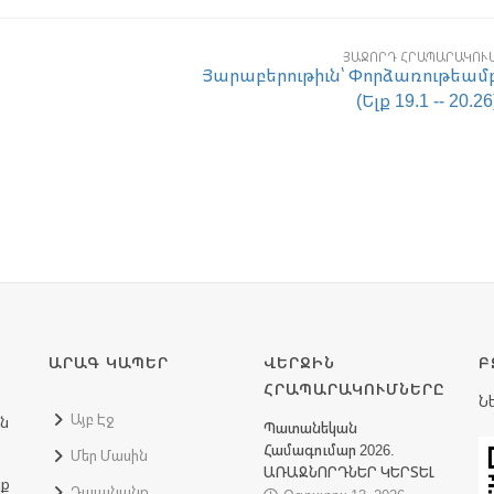
ՅԱՋՈՐԴ ՀՐԱՊԱՐԱԿՈՒ
Յարաբերութիւն՝ Փորձառութեամ
(Ելք 19.1 -- 20.26
ԱՐԱԳ ԿԱՊԵՐ
ՎԵՐՋԻՆ
Բ
ՀՐԱՊԱՐԱԿՈՒՄՆԵՐԸ
Ն
Այբ Էջ
ին
Պատանեկան
Համագումար 2026.
Մեր Մասին
ԱՌԱՋՆՈՐԴՆԵՐ ԿԵՐՏԵԼ
նք
Դաւանանք