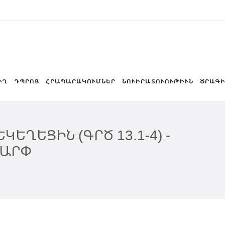
ԻՂ
ԴՊՐՈՑ
ՀՐԱՊԱՐԱԿՈՒՄՆԵՐ
ՆՈՒԻՐԱՏՈՒՈՒԹԻՒՆ
ԾՐԱԳԻ
ԵՂԵՑԻՆ (ԳՐԾ 13.1-4) -
ՇԱՐՓ