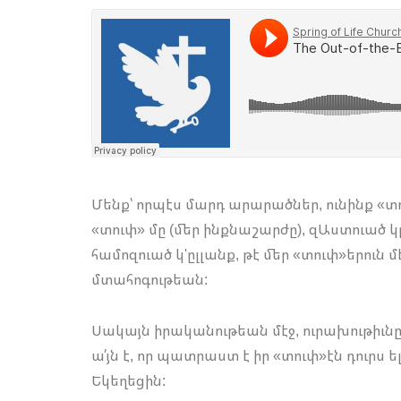
Մենք՝ որպէս մարդ արարածներ, ունինք «տու
«տուփ» մը (մեր ինքնաշարժը), զԱստուած կը
համոզուած կ'ըլլանք, թէ մեր «տուփ»երուն
մտահոգութեան:
Սակայն իրականութեան մէջ, ուրախութիւնը ա
ա՛յն է, որ պատրաստ է իր «տուփ»էն դուրս 
Եկեղեցին: