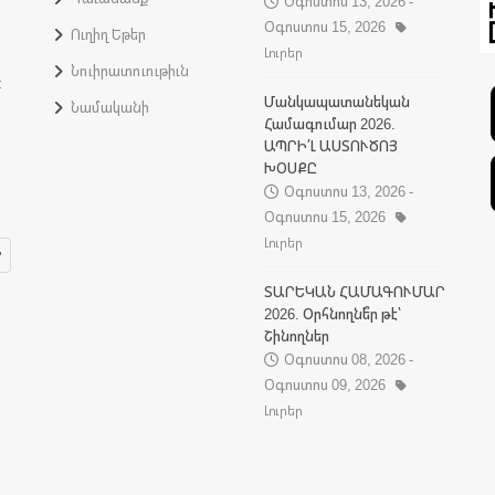
Օգոստոս 13, 2026 -
Օգոստոս 15, 2026
Ուղիղ Եթեր
Լուրեր
Նուիրատուութիւն
:
Մանկապատանեկան
Նամականի
Համագումար 2026.
ԱՊՐԻ՛Լ ԱՍՏՈՒԾՈՅ
ԽՕՍՔԸ
Օգոստոս 13, 2026 -
Օգոստոս 15, 2026
Լուրեր
ՏԱՐԵԿԱՆ ՀԱՄԱԳՈՒՄԱՐ
2026. Օրհնողնե՞ր թէ՝
Շինողներ
Օգոստոս 08, 2026 -
Օգոստոս 09, 2026
Լուրեր