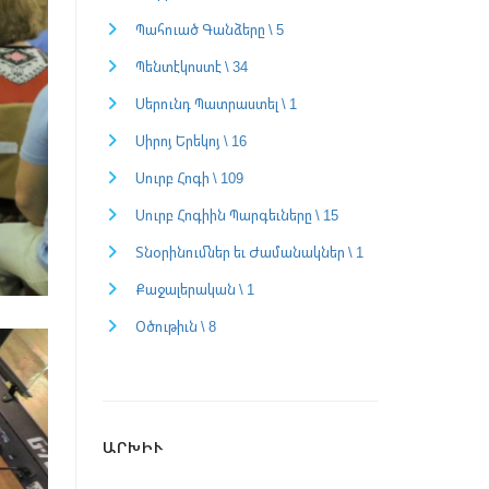
Պահուած Գանձերը \ 5
Պենտէկոստէ \ 34
Սերունդ Պատրաստել \ 1
Սիրոյ Երեկոյ \ 16
Սուրբ Հոգի \ 109
Սուրբ Հոգիին Պարգեւները \ 15
Տնօրինումներ եւ Ժամանակներ \ 1
Քաջալերական \ 1
Օծութիւն \ 8
ԱՐԽԻՒ