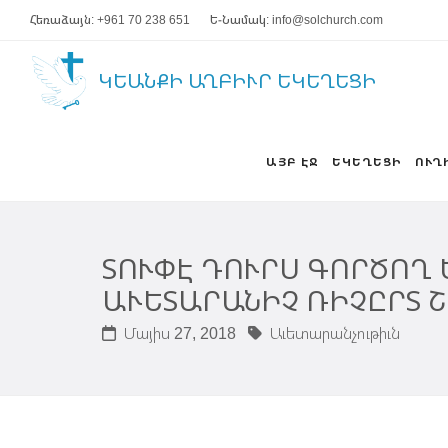
Հեռաձայն: +961 70 238 651
Ե-Նամակ: info@solchurch.com
ԿԵԱՆՔԻ ԱՂԲԻՒՐ ԵԿԵՂԵՑԻ
ԱՅԲ ԷՋ
ԵԿԵՂԵՑԻ
ՈՒՂ
ՏՈՒՓԷ ԴՈՒՐՍ ԳՈՐԾՈՂ ԵԿ
ԱՒԵՏԱՐԱՆԻՉ ՌԻՉԸՐՏ 
Մայիս 27, 2018
Աւետարանչութիւն