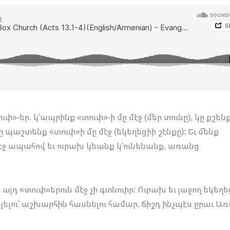
փ»-եր. կ'ապրինք «տուփ»-ի մը մէջ (մեր տունը), կը քշեն
 պաշտենք «տուփ»ի մը մէջ (եկեղեցիի շէնքը): Եւ մենք
 մէջ ապահով եւ ուրախ կեանք կ'ունենանք, առանց
յդ «տուփ»երուն մէջ չի գտնուիր: Ուրախ եւ յաջող եկեղե
ելլելու՝ աշխարհին հասնելու համար, ճիշդ ինչպէս ըրաւ Ա