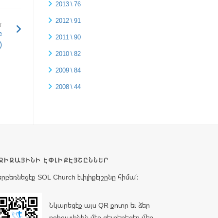
2013 \ 76
2012 \ 91
Մ
բ
2011 \ 90
)
2010 \ 82
2009 \ 84
2008 \ 44
ՋԻՋԱՅԻՆԻ ԷՓԼԻՔԷՅՇԸՆՆԵՐ
երբեռնեցէք SOL Church էփլիքէյշընը հիմա՛։
Նկարեցէք այս QR քոտը եւ ձեր
բջիջայինին մէջ զետեղեցէք մեր