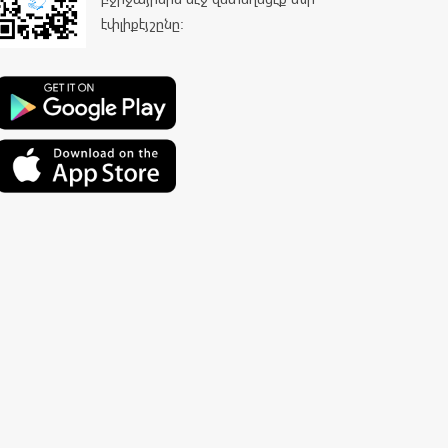
էփլիքէյշընը: