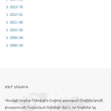
2013 \ 76
2012 \ 91
2011 \ 90
2010 \ 82
2009 \ 84
2008 \ 44
ՄԵՐ ՄԱՍԻՆ
Կեանքի Աղբիւր Եկեղեցին Հոգիով զօրացած (Հոգիին կողմէ
լիազօրուած) հայկական եկեղեցի մըն է, որ հոգիներ կը