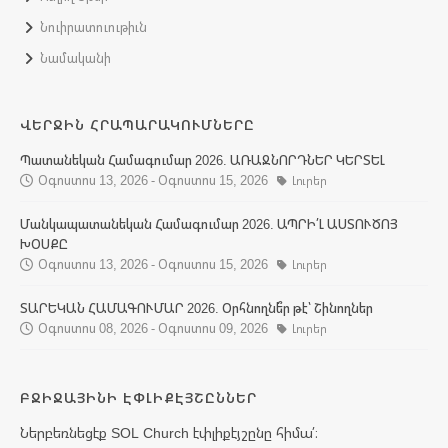
Նուիրատուութիւն
Նամականի
ՎԵՐՋԻՆ ՀՐԱՊԱՐԱԿՈՒՄՆԵՐԸ
Պատանեկան Համագումար 2026. ԱՌԱՋՆՈՐԴՆԵՐ ԿԵՐՏԵԼ
Օգոստոս 13, 2026 - Օգոստոս 15, 2026
Լուրեր
Մանկապատանեկան Համագումար 2026. ԱՊՐԻ՛Լ ԱՍՏՈՒԾՈՅ
ԽՕՍՔԸ
Օգոստոս 13, 2026 - Օգոստոս 15, 2026
Լուրեր
ՏԱՐԵԿԱՆ ՀԱՄԱԳՈՒՄԱՐ 2026. Օրհնողնե՞ր թէ՝ Շինողներ
Օգոստոս 08, 2026 - Օգոստոս 09, 2026
Լուրեր
ԲՋԻՋԱՅԻՆԻ ԷՓԼԻՔԷՅՇԸՆՆԵՐ
Ներբեռնեցէք SOL Church էփլիքէյշընը հիմա՛։