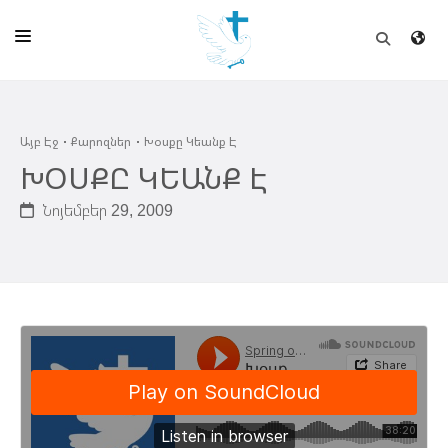
ԱՅԲ ԷՋ
Այբ Էջ
Քարոզներ
Խօսքը Կեանք Է
ԵԿԵՂԵՑԻ
ԽՕՍՔԸ ԿԵԱՆՔ Է
ՈՒՂԻՂ
Նոյեմբեր 29, 2009
ԴՊՐՈՑ
ՀՐԱՊԱՐԱԿՈՒՄՆԵՐ
ՆՈՒԻՐԱՏՈՒՈՒԹԻՒՆ
ԾՐԱԳԻՐՆԵՐ ԵՒ ՓՈՏՔԱՍԹՆԵՐ
ՇԻՆԱՐԱՐՈՒԹԻՒՆ
ՆԱՄԱԿԱՆԻ