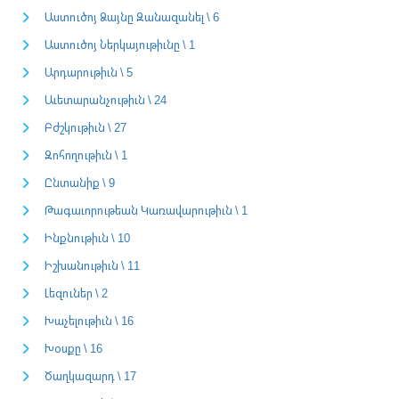
Աստուծոյ Ձայնը Զանազանել \ 6
Աստուծոյ Ներկայութիւնը \ 1
Արդարութիւն \ 5
Աւետարանչութիւն \ 24
Բժշկութիւն \ 27
Զոհողութիւն \ 1
Ընտանիք \ 9
Թագաւորութեան Կառավարութիւն \ 1
Ինքնութիւն \ 10
Իշխանութիւն \ 11
Լեզուներ \ 2
Խաչելութիւն \ 16
Խօսքը \ 16
Ծաղկազարդ \ 17