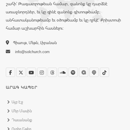
շահի՝ Թագաւորութեան համար, զանոնք կը դարձնէ
առաջնորդներ, եւ կը զինէ զանոնք գիտութեամբ,
անհատականութեամբ եւ օծութեամբ եւ կը ղրկէ՝ Քրիստոսի
համար աշխարհին հասնելու:
Պիաութ, Մեթն, Լիբանան
info@solchurch.com
ԱՐԱԳ ԿԱՊԵՐ
Այբ Էջ
Մեր Մասին
Դաւանանք
Ուղիղ Եթեր