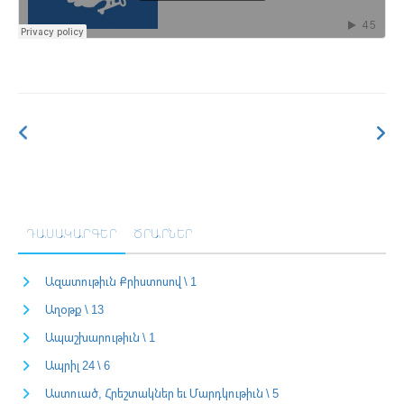
ԴԱՍԱԿԱՐԳԵՐ
ԾՐԱՐՆԵՐ
Ազատութիւն Քրիստոսով \ 1
Աղօթք \ 13
Ապաշխարութիւն \ 1
Ապրիլ 24 \ 6
Աստուած, Հրեշտակներ եւ Մարդկութիւն \ 5