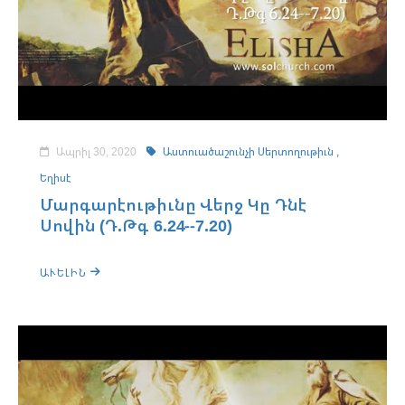
Ապրիլ 30, 2020
Աստուածաշունչի Սերտողութիւն ,
Եղիսէ
Մարգարէութիւնը Վերջ Կը Դնէ
Սովին (Դ.Թգ 6.24--7.20)
ԱՒԵԼԻՆ