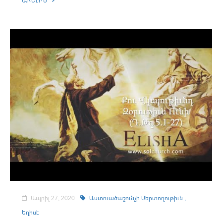
ԱՒԵԼԻՆ
Ապրիլ 27, 2020
Աստուածաշունչի Սերտողութիւն ,
Եղիսէ