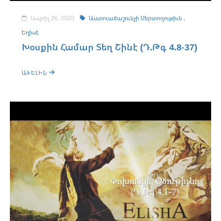
Ապրիլ 26, 2020
Աստուածաշունչի Սերտողութիւն ,
Եղիսէ
Խօսքին Համար Տեղ Շինէ (Դ.Թգ 4.8-37)
ԱՒԵԼԻՆ