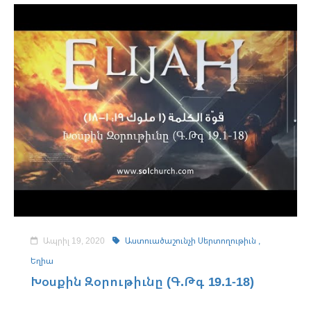
Ապրիլ 19, 2020
Աստուածաշունչի Սերտողութիւն ,
Եղիա
Խօսքին Զօրութիւնը (Գ.Թգ 19.1-18)