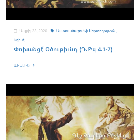
Ապրիլ 23, 2020
Աստուածաշունչի Սերտողութիւն ,
Եղիսէ
Փոխանցէ՛ Օծութիւնդ (Դ.Թգ 4.1-7)
ԱՒԵԼԻՆ