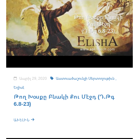
Ապրիլ 29, 2020
Աստուածաշունչի Սերտողութիւն ,
Եղիսէ
Թող Խօսքը Բնակի Քու Մէջդ (Դ.Թգ
6.8-23)
ԱՒԵԼԻՆ