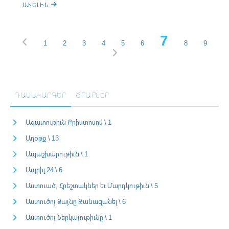
ԱՒԵԼԻՆ
7
1
2
3
4
5
6
8
9
ԴԱՍԱԿԱՐԳԵՐ
ԾՐԱՐՆԵՐ
Ազատութիւն Քրիստոսով \ 1
Աղօթք \ 13
Ապաշխարութիւն \ 1
Ապրիլ 24 \ 6
Աստուած, Հրեշտակներ եւ Մարդկութիւն \ 5
Աստուծոյ Ձայնը Զանազանել \ 6
Աստուծոյ Ներկայութիւնը \ 1