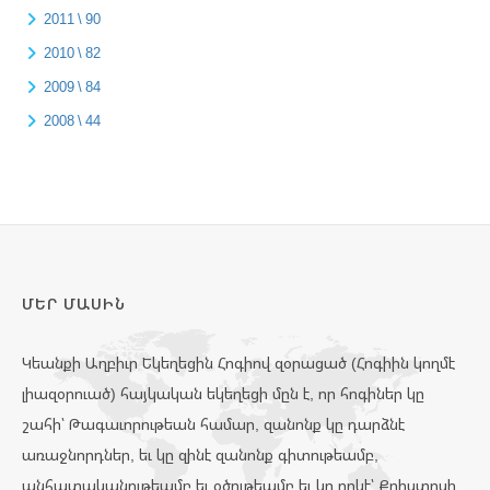
2011 \ 90
2010 \ 82
2009 \ 84
2008 \ 44
ՄԵՐ ՄԱՍԻՆ
Կեանքի Աղբիւր Եկեղեցին Հոգիով զօրացած (Հոգիին կողմէ
լիազօրուած) հայկական եկեղեցի մըն է, որ հոգիներ կը
շահի՝ Թագաւորութեան համար, զանոնք կը դարձնէ
առաջնորդներ, եւ կը զինէ զանոնք գիտութեամբ,
անհատականութեամբ եւ օծութեամբ եւ կը ղրկէ՝ Քրիստոսի