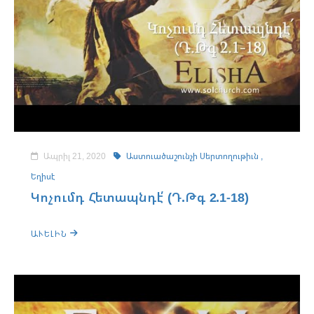
Ապրիլ 21, 2020
Աստուածաշունչի Սերտողութիւն ,
Եղիսէ
Կոչումդ Հետապնդէ՛ (Դ.Թգ 2.1-18)
ԱՒԵԼԻՆ