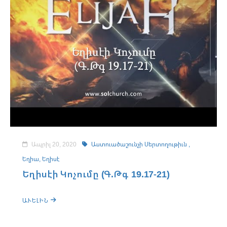
Ապրիլ 20, 2020
Աստուածաշունչի Սերտողութիւն ,
Եղիա,
Եղիսէ
Եղիսէի Կոչումը (Գ.Թգ 19.17-21)
ԱՒԵԼԻՆ