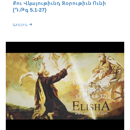
Քու Վկայութիւնդ Զօրութիւն Ունի
(Դ.Թգ 5.1-27)
ԱՒԵԼԻՆ