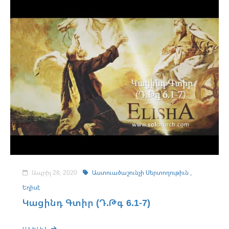
Ապրիլ 28, 2020
Աստուածաշունչի Սերտողութիւն ,
Եղիսէ
Կացինդ Գտիր (Դ.Թգ 6.1-7)