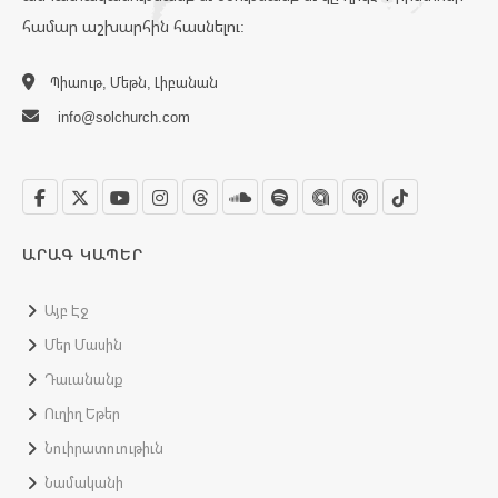
համար աշխարհին հասնելու:
Պիաութ, Մեթն, Լիբանան
info@solchurch.com
ԱՐԱԳ ԿԱՊԵՐ
Այբ Էջ
Մեր Մասին
Դաւանանք
Ուղիղ Եթեր
Նուիրատուութիւն
Նամականի