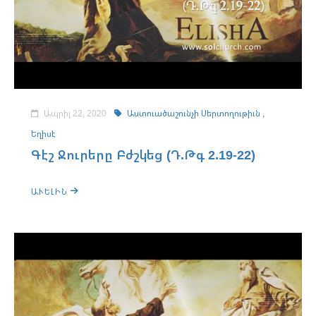
Ապրիլ 22, 2020
Աստուածաշունչի Սերտողութիւն ,
Եղիսէ
Գէշ Ջուրերը Բժշկեց (Դ.Թգ 2.19-22)
ԱՒԵԼԻՆ