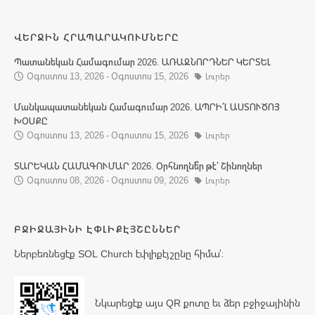
ՎԵՐՋԻՆ ՀՐԱՊԱՐԱԿՈՒՄՆԵՐԸ
Պատանեկան Համագումար 2026. ԱՌԱՋՆՈՐԴՆԵՐ ԿԵՐՏԵԼ
Օգոստոս 13, 2026 - Օգոստոս 15, 2026
Լուրեր
Մանկապատանեկան Համագումար 2026. ԱՊՐԻ՛Լ ԱՍՏՈՒԾՈՅ
ԽՕՍՔԸ
Օգոստոս 13, 2026 - Օգոստոս 15, 2026
Լուրեր
ՏԱՐԵԿԱՆ ՀԱՄԱԳՈՒՄԱՐ 2026. Օրհնողնե՞ր թէ՝ Շինողներ
Օգոստոս 08, 2026 - Օգոստոս 09, 2026
Լուրեր
ԲՋԻՋԱՅԻՆԻ ԷՓԼԻՔԷՅՇԸՆՆԵՐ
Ներբեռնեցէք SOL Church էփլիքէյշընը հիմա՛։
Նկարեցէք այս QR քոտը եւ ձեր բջիջայինին