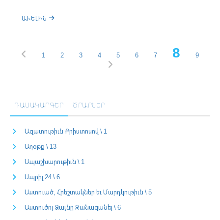
ԱՒԵԼԻՆ
8
1
2
3
4
5
6
7
9
ԴԱՍԱԿԱՐԳԵՐ
ԾՐԱՐՆԵՐ
Ազատութիւն Քրիստոսով \ 1
Աղօթք \ 13
Ապաշխարութիւն \ 1
Ապրիլ 24 \ 6
Աստուած, Հրեշտակներ եւ Մարդկութիւն \ 5
Աստուծոյ Ձայնը Զանազանել \ 6