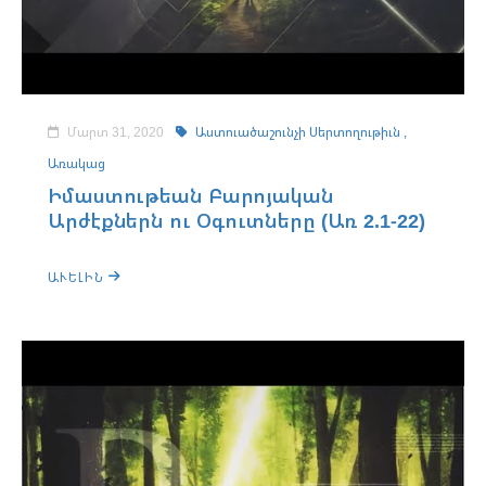
Մարտ 31, 2020
Աստուածաշունչի Սերտողութիւն ,
Առակաց
Իմաստութեան Բարոյական
Արժէքներն ու Օգուտները (Առ 2.1-22)
ԱՒԵԼԻՆ