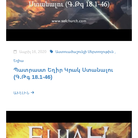
Ապրիլ 16, 2020
Աստուածաշունչի Սերտողութիւն ,
Եղիա
Պատրաստ Եղիր Կրակ Ստանալու
(Գ.Թգ 18.1-46)
ԱՒԵԼԻՆ