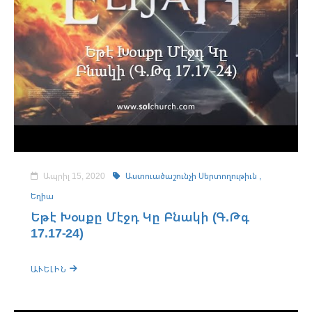
Ապրիլ 15, 2020
Աստուածաշունչի Սերտողութիւն ,
Եղիա
Եթէ Խօսքը Մէջդ Կը Բնակի (Գ.Թգ
17.17-24)
ԱՒԵԼԻՆ