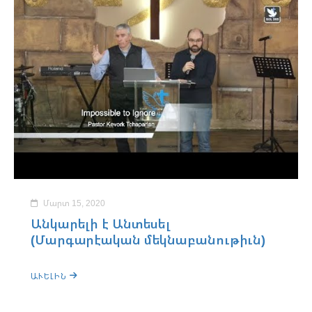
Մարտ 15, 2020
Անկարելի է Անտեսել
(Մարգարէական մեկնաբանութիւն)
ԱՒԵԼԻՆ