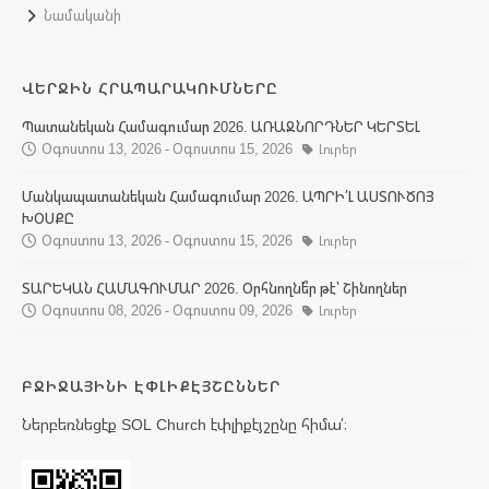
Նամականի
ՎԵՐՋԻՆ ՀՐԱՊԱՐԱԿՈՒՄՆԵՐԸ
Պատանեկան Համագումար 2026. ԱՌԱՋՆՈՐԴՆԵՐ ԿԵՐՏԵԼ
Օգոստոս 13, 2026 - Օգոստոս 15, 2026
Լուրեր
Մանկապատանեկան Համագումար 2026. ԱՊՐԻ՛Լ ԱՍՏՈՒԾՈՅ
ԽՕՍՔԸ
Օգոստոս 13, 2026 - Օգոստոս 15, 2026
Լուրեր
ՏԱՐԵԿԱՆ ՀԱՄԱԳՈՒՄԱՐ 2026. Օրհնողնե՞ր թէ՝ Շինողներ
Օգոստոս 08, 2026 - Օգոստոս 09, 2026
Լուրեր
ԲՋԻՋԱՅԻՆԻ ԷՓԼԻՔԷՅՇԸՆՆԵՐ
Ներբեռնեցէք SOL Church էփլիքէյշընը հիմա՛։