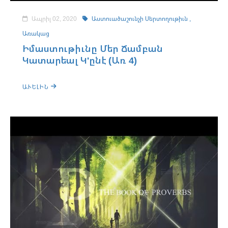
Ապրիլ 02, 2020
Աստուածաշունչի Սերտողութիւն ,
Առակաց
Իմաստութիւնը Մեր Ճամբան
Կատարեալ Կ'ընէ (Առ 4)
ԱՒԵԼԻՆ