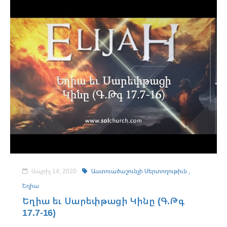
Ապրիլ 14, 2020
Աստուածաշունչի Սերտողութիւն ,
Եղիա
Եղիա եւ Սարեփթացի Կինը (Գ.Թգ
17.7-16)