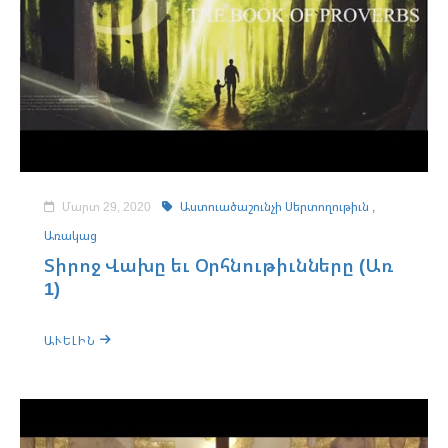
Մարտ 29, 2020
Աստուածաշունչի Սերտողութիւն ,
Առակաց
Տիրոջ Վախը եւ Օրհնութիւնները (Առ
1)
ԱՒԵԼԻՆ