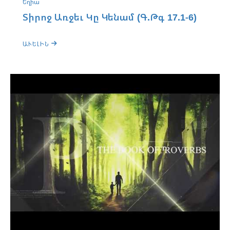
Եղիա
Տիրոջ Առջեւ Կը Կենամ (Գ.Թգ 17.1-6)
ԱՒԵԼԻՆ