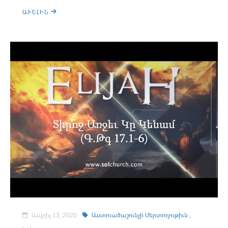
ԱՒԵԼԻՆ
Ապրիլ 13, 2020
Աստուածաշունչի Սերտողութիւն ,