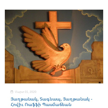
Մարտ 01, 2020
Յաղթանակ, Տագնապ, Յաղթանակ -
Հովիւ Ռաֆֆի Պասմաճեան