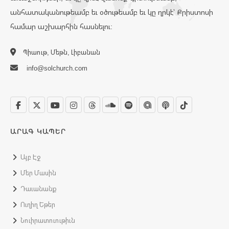
անհատականութեամբ եւ օծութեամբ եւ կը ղրկէ՝ Քրիստոսի
համար աշխարհին հասնելու:
Պիաութ, Մեթն, Լիբանան
info@solchurch.com
ԱՐԱԳ ԿԱՊԵՐ
Այբ Էջ
Մեր Մասին
Դաւանանք
Ուղիղ Եթեր
Նուիրատուութիւն