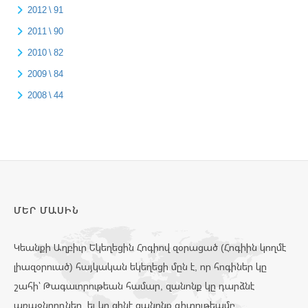
2012 \ 91
2011 \ 90
2010 \ 82
2009 \ 84
2008 \ 44
ՄԵՐ ՄԱՍԻՆ
Կեանքի Աղբիւր Եկեղեցին Հոգիով զօրացած (Հոգիին կողմէ
լիազօրուած) հայկական եկեղեցի մըն է, որ հոգիներ կը
շահի՝ Թագաւորութեան համար, զանոնք կը դարձնէ
առաջնորդներ, եւ կը զինէ զանոնք գիտութեամբ,