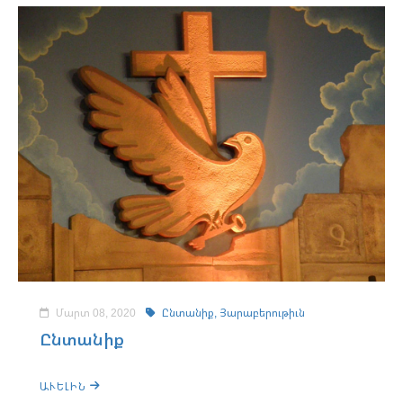
Մարտ 08, 2020
Ընտանիք,
Յարաբերութիւն
Ընտանիք
ԱՒԵԼԻՆ