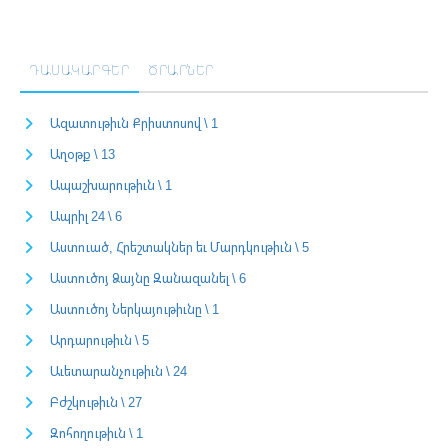
ԴԱՍԱԿԱՐԳԵՐ
ԾՐԱՐՆԵՐ
Ազատութիւն Քրիստոսով \ 1
Աղօթք \ 13
Ապաշխարութիւն \ 1
Ապրիլ 24 \ 6
Աստուած, Հրեշտակներ եւ Մարդկութիւն \ 5
Աստուծոյ Ձայնը Զանազանել \ 6
Աստուծոյ Ներկայութիւնը \ 1
Արդարութիւն \ 5
Աւետարանչութիւն \ 24
Բժշկութիւն \ 27
Զոհողութիւն \ 1