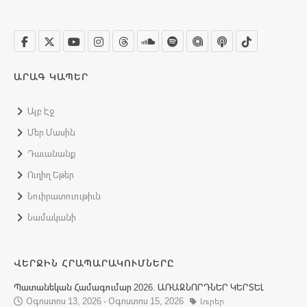
ԱՐԱԳ ԿԱՊԵՐ
Այբ Էջ
Մեր Մասին
Դաւանանք
Ուղիղ Եթեր
Նուիրատուութիւն
Նամականի
ՎԵՐՋԻՆ ՀՐԱՊԱՐԱԿՈՒՄՆԵՐԸ
Պատանեկան Համագումար 2026. ԱՌԱՋՆՈՐԴՆԵՐ ԿԵՐՏԵԼ
Օգոստոս 13, 2026 - Օգոստոս 15, 2026
Լուրեր