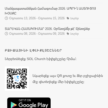
Մանկապատանեկան Համագումար 2026. ԱՊՐԻ՛Լ ԱՍՏՈՒԾՈՅ
ԽՕՍՔԸ
Օգոստոս 13, 2026 - Օգոստոս 15, 2026
Լուրեր
ՏԱՐԵԿԱՆ ՀԱՄԱԳՈՒՄԱՐ 2026. Օրհնողնե՞ր թէ՝ Շինողներ
Օգոստոս 08, 2026 - Օգոստոս 09, 2026
Լուրեր
ԲՋԻՋԱՅԻՆԻ ԷՓԼԻՔԷՅՇԸՆՆԵՐ
Ներբեռնեցէք SOL Church էփլիքէյշընը հիմա՛։
Նկարեցէք այս QR քոտը եւ ձեր բջիջայինին
մէջ զետեղեցէք մեր էփլիքէյշընը: