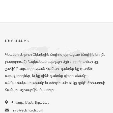
ՄԵՐ ՄԱՍԻՆ
Կեանքի Աղբիւր Եկեղեցին Հոգիով զօրացած (Հոգիին կողմէ
լիազօրուած) հայկական եկեղեցի մըն է, որ հոգիներ կը
շահի՝ Թագաւորութեան համար, զանոնք կը դարձնէ
առաջնորդներ, եւ կը զինէ զանոնք գիտութեամբ,
անհատականութեամբ եւ օծութեամբ եւ կը ղրկէ՝ Քրիստոսի
համար աշխարհին հասնելու:
Պիաութ, Մեթն, Լիբանան
info@solchurch.com